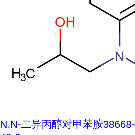
N,N-二异丙醇对甲苯胺38668-