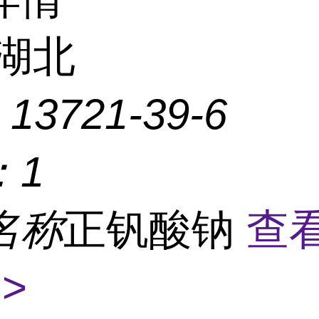
湖北
：
13721-39-6
：
1
名称
正钒酸钠
查
>