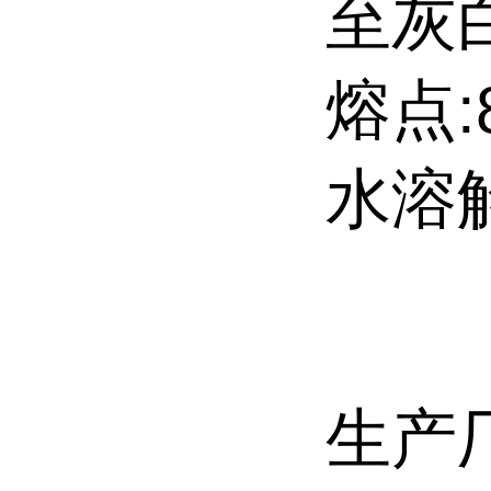
至灰
熔点:85
水溶解性
生产