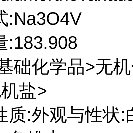
:Na3O4V
183.908
:基础化学品>无
无机盐>
性质:外观与性状: