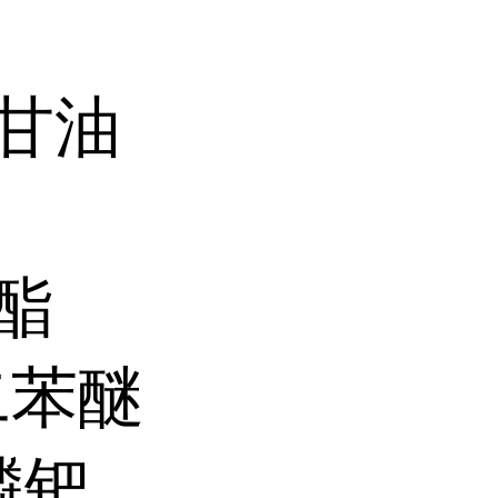
水甘油
锌酯
基二苯醚
基膦钯