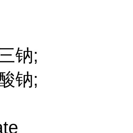
三钠;
酸钠;
te