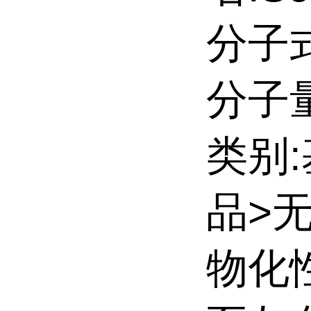
分子式
分子量:
类别
品>
物化