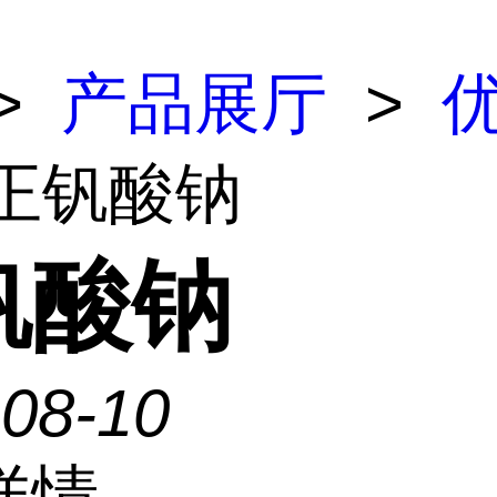
>
产品展厅
>
 正钒酸钠
钒酸钠
-08-10
详情