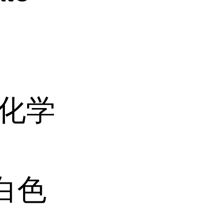
机化学
白色