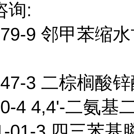
咨询:
0-79-9 邻甲苯缩
1-47-3 二棕榈酸
80-4 4,4'-二氨
21-01-3 四三苯