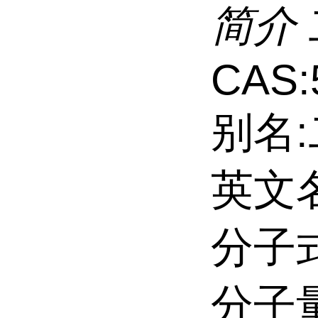
简介
CAS:
别名
英文名:
分子式
分子量: