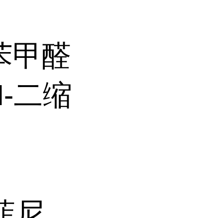
基苯甲醛
,N-二缩
基菲尼