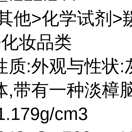
:其他>化学试剂>
>化妆品类
性质:外观与性状:
体,带有一种淡樟
.179g/cm3