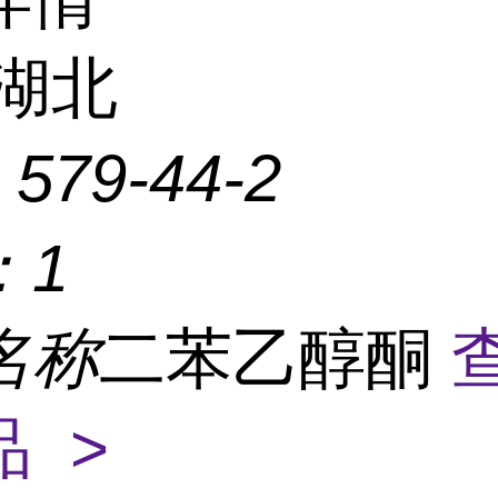
湖北
：
579-44-2
：
1
名称
二苯乙醇酮
 >