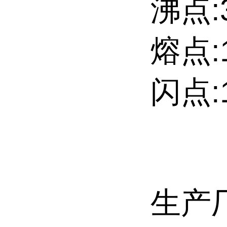
沸点:3
熔点:13
闪点:1
生产