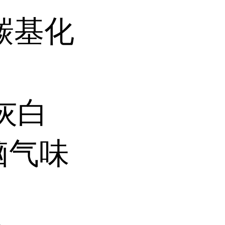
羰基化
灰白
脑气味