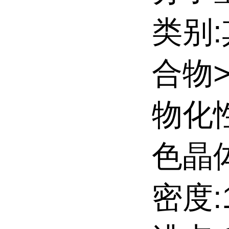
类别
合物
物化
色晶
密度:1