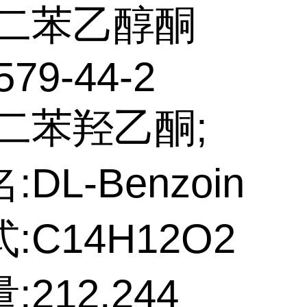
二苯乙醇酮
579-44-2
:二苯羟乙酮;
DL-Benzoin
:C14H12O2
212.244