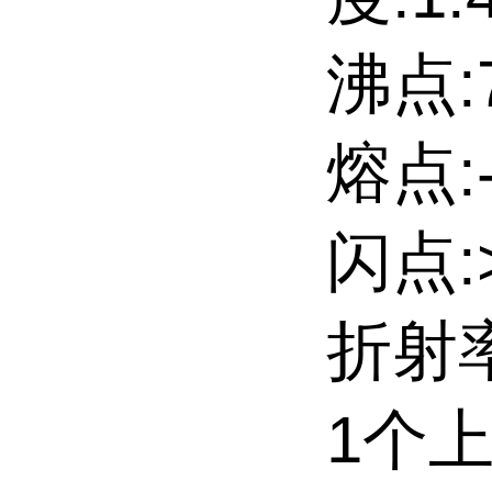
沸点:7
熔点:-
闪点:>
折射率:
1个