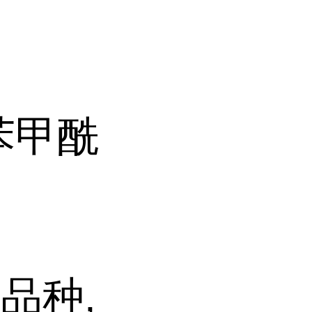
基苯甲酰
品种,