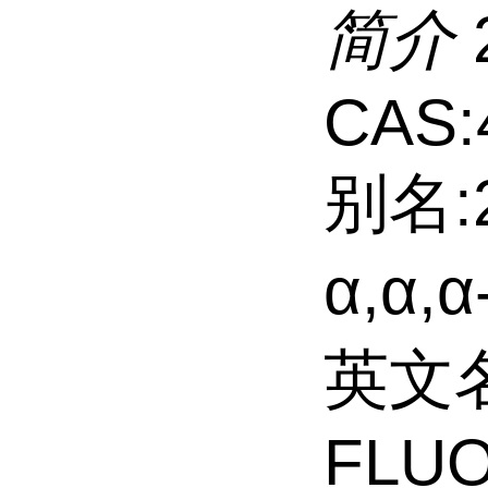
简介
CAS:
别名:
α,α
英文名
FLU