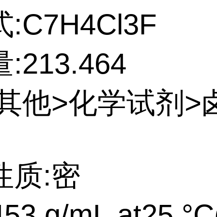
:C7H4Cl3F
213.464
:其他>化学试剂>
性质:密
53 g/mL at25 °C(l