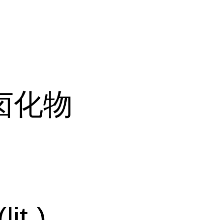
卤化物
it.)