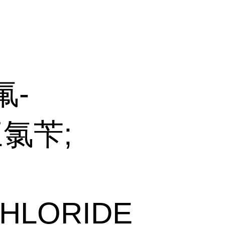
氟-
三氯苄;
HLORIDE