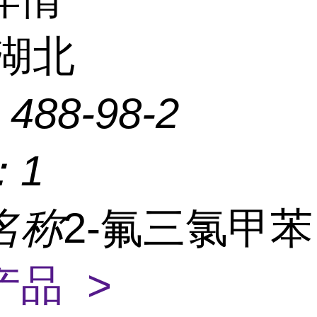
湖北
：
488-98-2
：
1
名称
2-氟三氯甲
产品 >