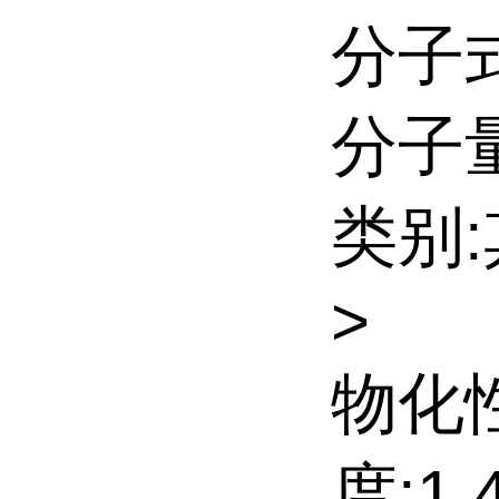
分子式
分子量:
类别
>
物化
度:1.4