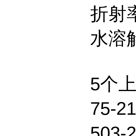
折射率:
水溶解性
5个
75-
503