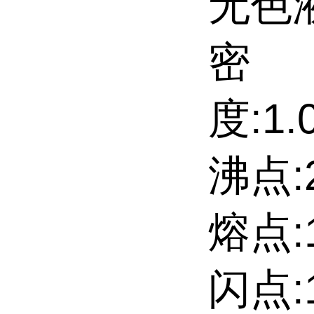
无色
密
度:1.0
沸点:25
熔点:1
闪点: