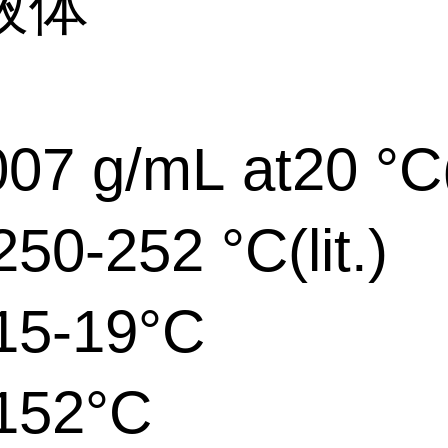
液体
07 g/mL at20 °C(l
0-252 °C(lit.)
5-19°C
152°C