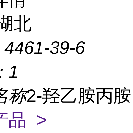
湖北
：
4461-39-6
：
1
名称
2-羟乙胺丙
产品 >