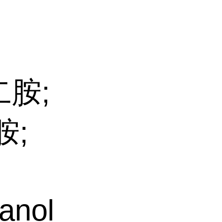
二胺;
胺;
anol