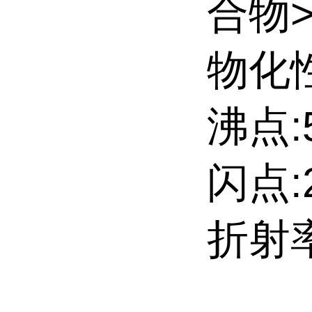
合物
物化性
沸点:5
闪点:2
折射率