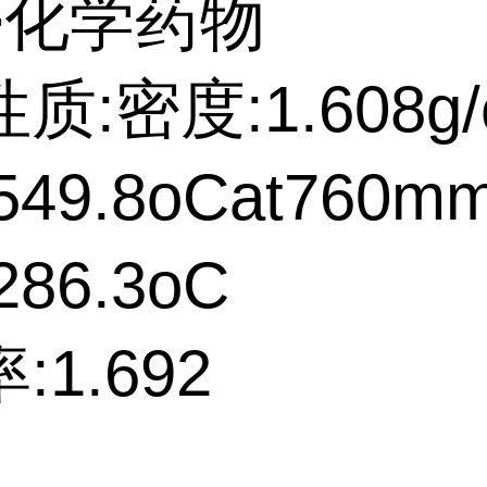
>化学药物
质:密度:1.608g/
49.8oCat760m
86.3oC
:1.692