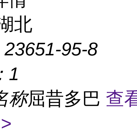
湖北
：
23651-95-8
：
1
名称
屈昔多巴
查
>