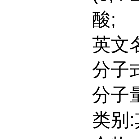
酸;
英文名:
分子式
分子量:
类别