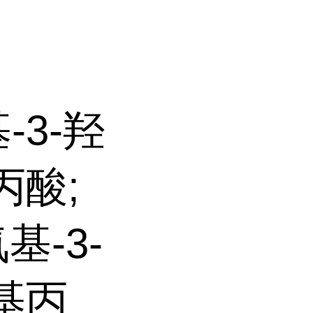
基-3-羟
丙酸;
氨基-3-
羟基丙