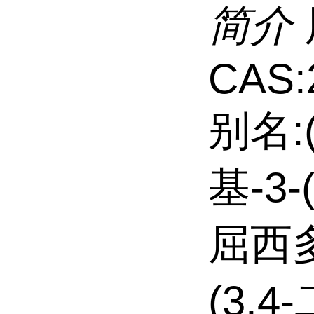
简介
CAS:
别名:(
基-3
屈西多巴
(3,