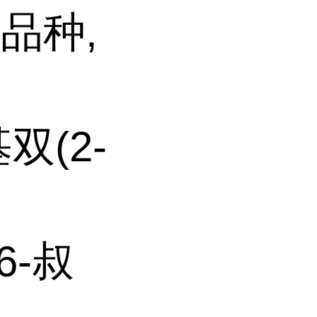
品种,
基双(2-
-6-叔