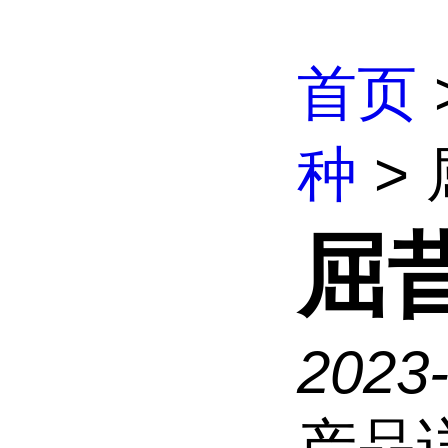
首页
种
>
屈
2023
产品