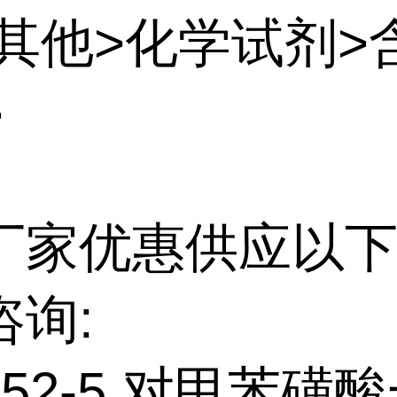
:其他>化学试剂>
>
厂家优惠供应以下
咨询:
2-52-5 对甲苯磺