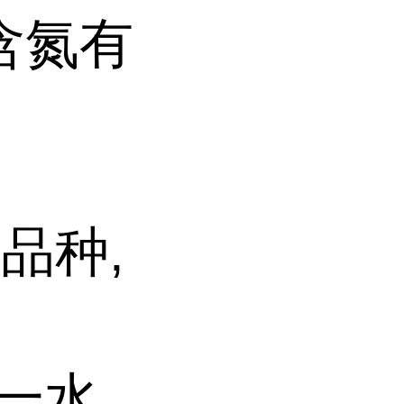
含氮有
品种,
酸一水