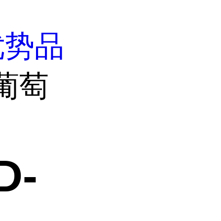
优势品
-葡萄
D-