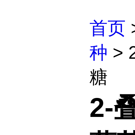
首页
种
> 
糖
2-