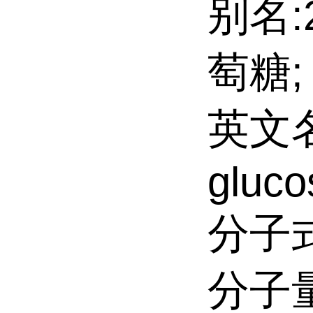
别名:
萄糖;
英文名:
gluco
分子式
分子量: