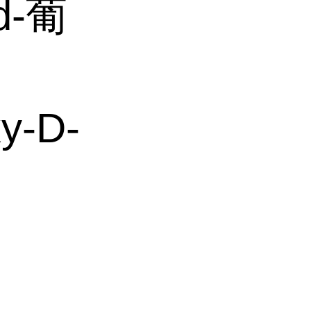
d-葡
y-D-